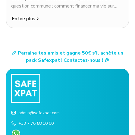
question commune : comment financer ma vie sur
place sans attendre un virement de la famille ?
En lire plus
🎉 Parraine tes amis et gagne 50€ s’il achète un
pack Safexpat ! Contactez-nous ! 🎉
admin@safexpat.com
+33 7 76 58 10 00