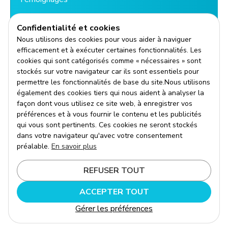
Mentions légales
Confidentialité et cookies
Nous utilisons des cookies pour vous aider à naviguer
Politique de confidentialité
efficacement et à exécuter certaines fonctionnalités. Les
cookies qui sont catégorisés comme « nécessaires » sont
Contact
stockés sur votre navigateur car ils sont essentiels pour
permettre les fonctionnalités de base du site.Nous utilisons
également des cookies tiers qui nous aident à analyser la
Contact
façon dont vous utilisez ce site web, à enregistrer vos
Réserver un rendez-vous
préférences et à vous fournir le contenu et les publicités
qui vous sont pertinents. Ces cookies ne seront stockés
dans votre navigateur qu'avec votre consentement
préalable.
En savoir plus
Cookie
REFUSER TOUT
4.9/5 évalutaions
ACCEPTER TOUT
© 2025 Safexpat. Accompagnement global en
Gérer les préférences
expatriation.
Site par Wenoble
.