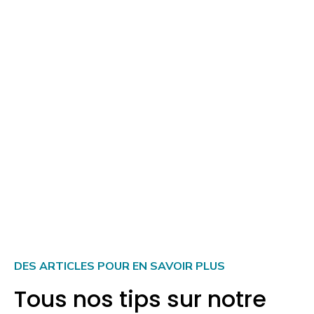
universités de Milan ?
Quels sont les autres postes de dépenses à prévoir
dans un budget étudiant à Milan ?
Comment réduire son budget étudiant à Milan sans
sacrifier sa qualité de vie ?
DES ARTICLES POUR EN SAVOIR PLUS
Tous nos tips sur notre