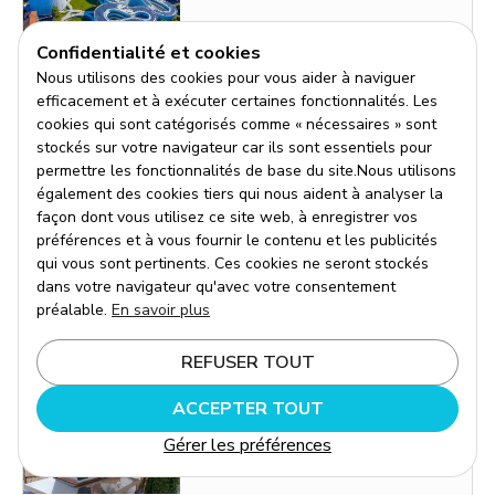
Confidentialité et cookies
Nous utilisons des cookies pour vous aider à naviguer
efficacement et à exécuter certaines fonctionnalités. Les
July 31, 2026
•
11 min
cookies qui sont catégorisés comme « nécessaires » sont
stockés sur votre navigateur car ils sont essentiels pour
Université Bocconi Milan :
permettre les fonctionnalités de base du site.Nous utilisons
Admission, Frais de Scolarité
également des cookies tiers qui nous aident à analyser la
façon dont vous utilisez ce site web, à enregistrer vos
et Conseils Pratiques
préférences et à vous fournir le contenu et les publicités
Chaque année, des milliers d'étudiants français se
qui vous sont pertinents. Ces cookies ne seront stockés
tournent vers l'université Bocconi de Milan avec une
dans votre navigateur qu'avec votre consentement
ambition claire : intégrer l'une des grandes écoles de
préalable.
En savoir plus
commerce les plus reconnues d'Europe.
En lire plus
REFUSER TOUT
ACCEPTER TOUT
Gérer les préférences